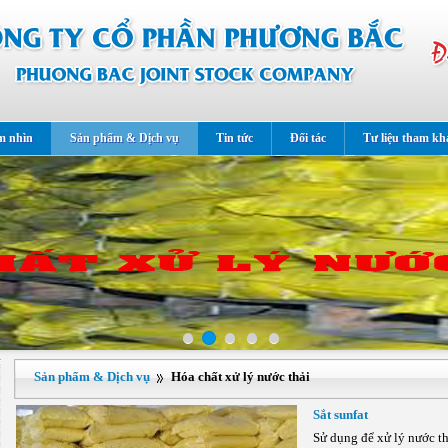
m nhìn
Sản phẩm & Dịch vụ
Tin tức
Đối tác
Tư liệu tham kh
Sản phẩm & Dịch vụ
Hóa chất xử lý nước thải
Sắt sunfat
Sử dụng để xử lý nước t