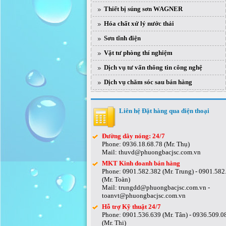
Thiết bị súng sơn WAGNER
Hóa chất xử lý nước thải
Sơn tĩnh điện
Vật tư phòng thí nghiệm
Dịch vụ tư vấn thông tin công nghệ
Dịch vụ chăm sóc sau bán hàng
Liên hệ Đặt hàng qua điện thoại
Đường dây nóng: 24/7
Phone: 0936.18.68.78 (Mr. Thụ)
Mail: thuvd@phuongbacjsc.com.vn
MKT Kinh doanh bán hàng
Phone: 0901.582.382 (Mr. Trung) - 0901.582
(Mr. Toàn)
Mail: trungdd@phuongbacjsc.com.vn -
toanvt@phuongbacjsc.com.vn
Hỗ trợ Kỹ thuật 24/7
Phone: 0901.536.639 (Mr. Tân) - 0936.509.0
(Mr. Thi)