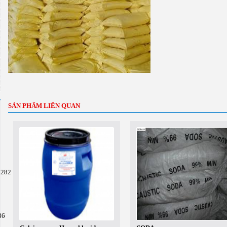
SẢN PHẨM LIÊN QUAN
.282
86