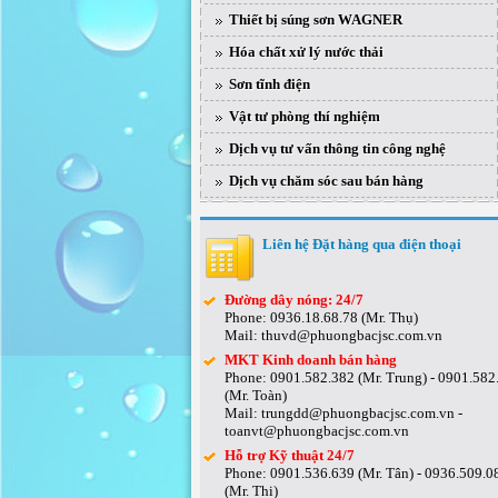
Thiết bị súng sơn WAGNER
Hóa chất xử lý nước thải
Sơn tĩnh điện
Vật tư phòng thí nghiệm
Dịch vụ tư vấn thông tin công nghệ
Dịch vụ chăm sóc sau bán hàng
Liên hệ Đặt hàng qua điện thoại
Đường dây nóng: 24/7
Phone: 0936.18.68.78 (Mr. Thụ)
Mail: thuvd@phuongbacjsc.com.vn
MKT Kinh doanh bán hàng
Phone: 0901.582.382 (Mr. Trung) - 0901.582
(Mr. Toàn)
Mail: trungdd@phuongbacjsc.com.vn -
toanvt@phuongbacjsc.com.vn
Hỗ trợ Kỹ thuật 24/7
Phone: 0901.536.639 (Mr. Tân) - 0936.509.0
(Mr. Thi)