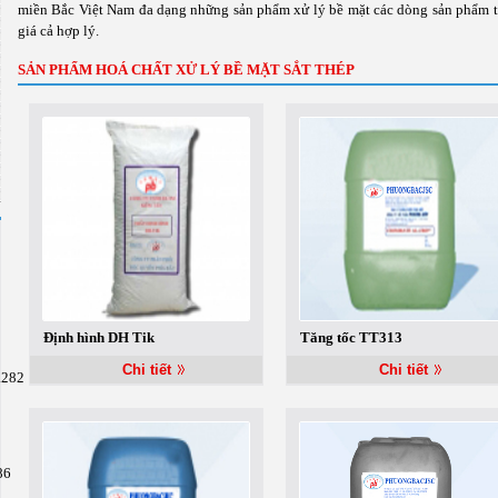
miền Bắc Việt Nam đa dạng những sản phẩm xử lý bề mặt các dòng sản phẩm thé
giá cả hợp lý.
SẢN PHẨM HOÁ CHẤT XỬ LÝ BỀ MẶT SẮT THÉP
Định hình DH Tik
Tăng tốc TT313
Chi tiết
Chi tiết
.282
86