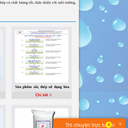
p có chất lượng tốt, thân thiện với môi trường,
Sản phẩm sắt, thép sử dụng hóa
chất của Phương Bắc.
Chi tiết
x
Trò chuyện trực tuyến
4