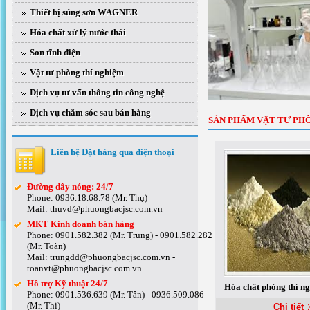
Thiết bị súng sơn WAGNER
Hóa chất xử lý nước thải
Sơn tĩnh điện
Vật tư phòng thí nghiệm
Dịch vụ tư vấn thông tin công nghệ
Dịch vụ chăm sóc sau bán hàng
SẢN PHẨM VẬT TƯ PH
Liên hệ Đặt hàng qua điện thoại
Đường dây nóng: 24/7
Phone: 0936.18.68.78 (Mr. Thụ)
Mail: thuvd@phuongbacjsc.com.vn
MKT Kinh doanh bán hàng
Phone: 0901.582.382 (Mr. Trung) - 0901.582.282
(Mr. Toàn)
Mail: trungdd@phuongbacjsc.com.vn -
toanvt@phuongbacjsc.com.vn
Hỗ trợ Kỹ thuật 24/7
Hóa chất phòng thí n
Phone: 0901.536.639 (Mr. Tân) - 0936.509.086
(Mr. Thi)
Chi tiết