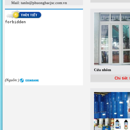
Mail: tanln@phuongbacjsc.com.vn
Cửa nhôm
Chi tiết
(Nguồn:)