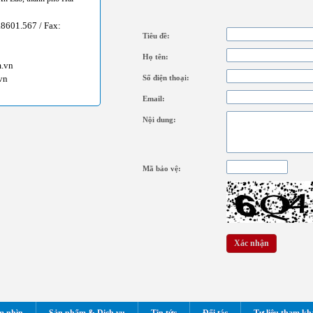
.8601.567 / Fax:
Tiêu đề:
Họ tên:
m.vn
vn
Số điện thoại:
Email:
Nội dung:
Mã bảo vệ: