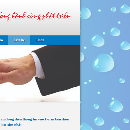
ảo
Liên hệ
Email
 vui lòng điền thông tin vào Form bên dưới
 gian sớm nhất.