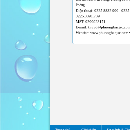
Phòng
Điện thoại: 0225.8832.900 - 0225
0225.3891.739
MST: 0200923171
E-mail: thuvd@phuongbacjsc.co
Website: www.phuongbacjsc.com.