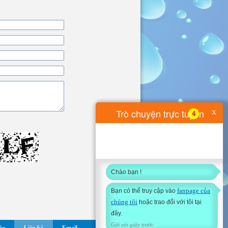
x
Trò chuyện trực tuyến
4
Chào bạn !
fanpage của
Bạn có thể truy cập vào
chúng tôi
hoặc trao đổi với tôi tại
đây.
Gửi vài giây trước